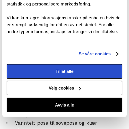
statistikk og personalisere markedsføring.
• Myggmiddel
Vi kan kun lagre informasjonskapsler på enheten hvis de
• Førstehjelpsutstyr
er strengt nødvendig for driften av nettstedet. For alle
• Termos og/eller vannflaske.
andre typer informasjonskapsler trenger vi din tillatelse.
• Penn og papir
• Kikkert
Se våre cookies
• Fotoapparat
• Lommelykt /hodelykt
Tillat alle
• Verktøy til småreparasjoner
• Sykkelhjelm
Velg cookies
Planlegger du å overnatte på camping eller i det
Avvis alle
fri må du også ta med:
• Sovepose
• Vanntett pose til sovepose og klær