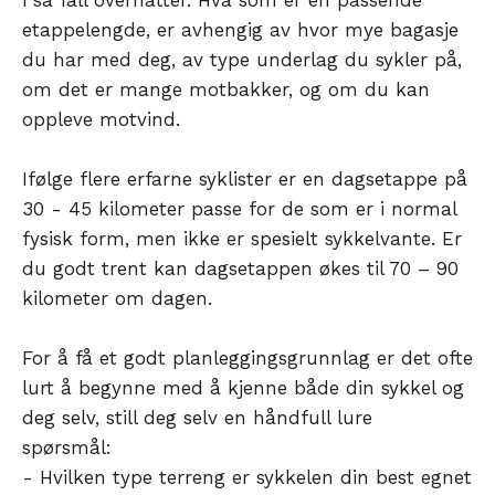
i så fall overnatter. Hva som er en passende
etappelengde, er avhengig av hvor mye bagasje
du har med deg, av type underlag du sykler på,
om det er mange motbakker, og om du kan
oppleve motvind.
Ifølge flere erfarne syklister er en dagsetappe på
30 - 45 kilometer passe for de som er i normal
fysisk form, men ikke er spesielt sykkelvante. Er
du godt trent kan dagsetappen økes til 70 – 90
kilometer om dagen.
For å få et godt planleggingsgrunnlag er det ofte
lurt å begynne med å kjenne både din sykkel og
deg selv, still deg selv en håndfull lure
spørsmål:
- Hvilken type terreng er sykkelen din best egnet