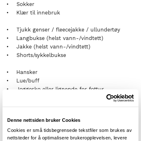
• Sokker
• Klær til innebruk
• Tjukk genser / fleecejakke / ullundertøy
• Langbukse (helst vann-/vindtett)
• Jakke (helst vann-/vindtett)
• Shorts/sykkelbukse
• Hansker
• Lue/buff
• Joggesko eller lignende for fottur
• Vanntette skoovertrekk
• Badetøy + lite håndkle
Denne nettsiden bruker Cookies
• Toalettsaker
Cookies er små tidsbegrensede tekstfiler som brukes av
• Litt toalettpapir
nettsteder for å optimalisere brukeropplevelsen, levere
• Solkrem og solbriller