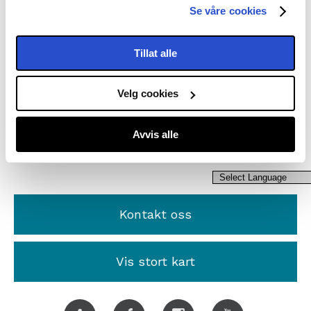
turer som er pakket og klart.
Se våre cookies
Her finner du all info du trenger for å forberede
Tillat alle
deg til en langsom reise Mjøsa rundt.
Velg cookies
God tur!
Avvis alle
Kontakt oss
Vis stort kart