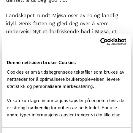
Landskapet rundt Mjøsa oser av ro og landlig
idyll. Senk farten og gled deg over å være
underveis! Nyt et forfriskende bad i Mjøsa, et
besøk på et spennende museum eller et godt
måltid på en hyggelig restaurant
ved vannkanten.
Denne nettsiden bruker Cookies
Som et forslag har vi delt Mjøstråkk inn i 7
Cookies er små tidsbegrensede tekstfiler som brukes av
delstrekninger med start- og sluttpunkt i
nettsteder for å optimalisere brukeropplevelsen, levere
statistikk og personalisere markedsføring.
Eidsvoll/ Minnesund. Vi har i tillegg valgt å
beskrive ruta mot klokka. Men, ved hjelp av
Vi kan kun lagre informasjonskapsler på enheten hvis de
informasjonen på disse sider kan du også legge
er strengt nødvendig for driften av nettstedet. For alle
opp din egen tur, og velge overnattingsstedene
andre typer informasjonskapsler trenger vi din tillatelse.
som passer dine ønsker og ditt budsjett. Ønsker
du det lettvint, har vi i tillegg flere forslag for