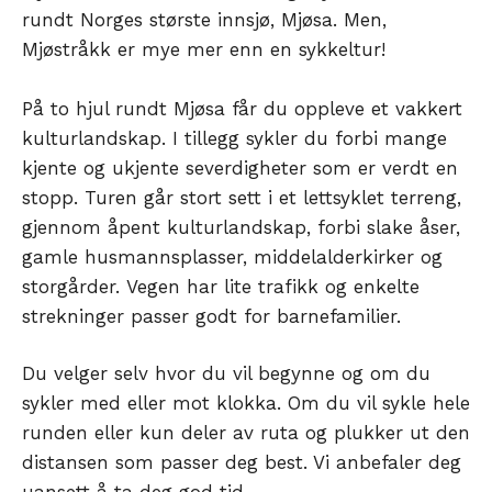
rundt Norges største innsjø, Mjøsa. Men,
Mjøstråkk er mye mer enn en sykkeltur!
På to hjul rundt Mjøsa får du oppleve et vakkert
kulturlandskap. I tillegg sykler du forbi mange
kjente og ukjente severdigheter som er verdt en
stopp. Turen går stort sett i et lettsyklet terreng,
gjennom åpent kulturlandskap, forbi slake åser,
gamle husmannsplasser, middelalderkirker og
storgårder. Vegen har lite trafikk og enkelte
strekninger passer godt for barnefamilier.
Du velger selv hvor du vil begynne og om du
sykler med eller mot klokka. Om du vil sykle hele
runden eller kun deler av ruta og plukker ut den
distansen som passer deg best. Vi anbefaler deg
uansett å ta deg god tid.