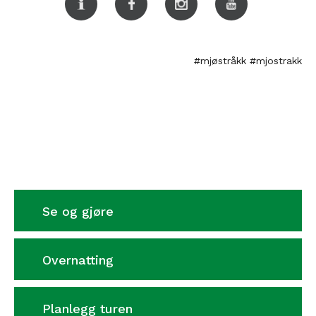
#mjøstråkk
#mjostrakk
Se og gjøre
Overnatting
Planlegg turen