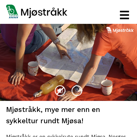
Mjøstråkk, mye mer enn en
sykkeltur rundt Mjøsa!
Mjøstråkk er en sykkelrute rundt Mjøsa, Norges