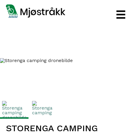
‹
Next
Prev
›
STORENGA CAMPING