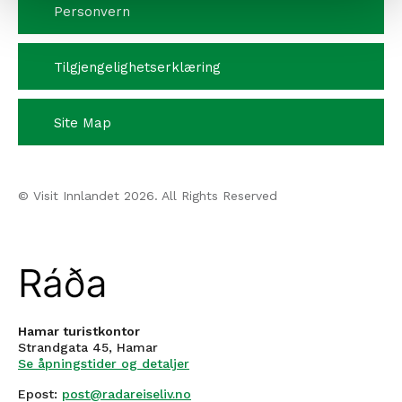
Personvern
Tilgjengelighetserklæring
Site Map
© Visit Innlandet 2026. All Rights Reserved
Hamar turistkontor
Strandgata 45, Hamar
Se åpningstider og detaljer
Epost:
post@radareiseliv.no