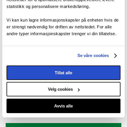
statistikk og personalisere markedsføring.
Vis stort kart
Vi kan kun lagre informasjonskapsler på enheten hvis de
er strengt nødvendig for driften av nettstedet. For alle
andre typer informasjonskapsler trenger vi din tillatelse.
Se våre cookies
Se og gjøre
Tillat alle
Overnatting
Velg cookies
Planlegg turen
Avvis alle