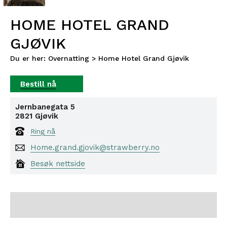
HOME HOTEL GRAND
GJØVIK
Du er her:
Overnatting
>
Home Hotel Grand Gjøvik
Jernbanegata 5
2821
Gjøvik
Ring nå
Home.grand.gjovik@strawberry.no
Besøk nettside