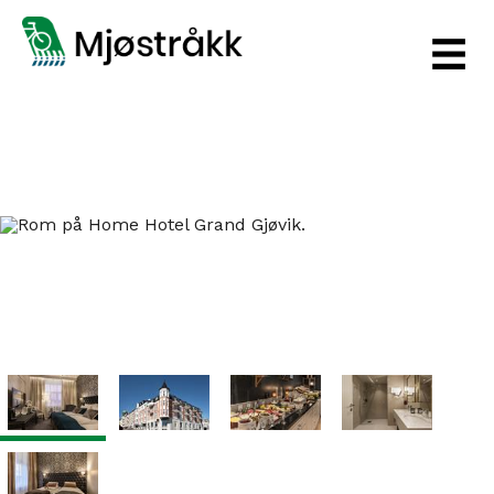
‹
Next
Prev
›